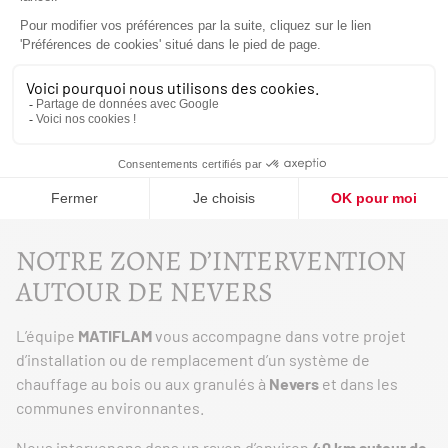
cheminée ou cuisinière : commencez par une
simulation.
Un premier pas rapide vers un confort thermique
durable.
J'ESTIME MA PUISSANCE
NOTRE ZONE D’INTERVENTION
AUTOUR DE NEVERS
L’équipe
MATIFLAM
vous accompagne dans votre projet
d’installation ou de remplacement d’un système de
chauffage au bois ou aux granulés à
Nevers
et dans les
communes environnantes.
Nous intervenons dans un rayon d’environ
40 km autour de